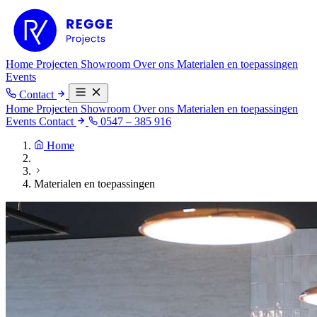
Home
Projecten
Showroom
Over ons
Materialen en toepassingen
Events
Contact
Home
Projecten
Showroom
Over ons
Materialen en toepassingen
Events
Contact
0547 – 385 916
Home
Materialen en toepassingen