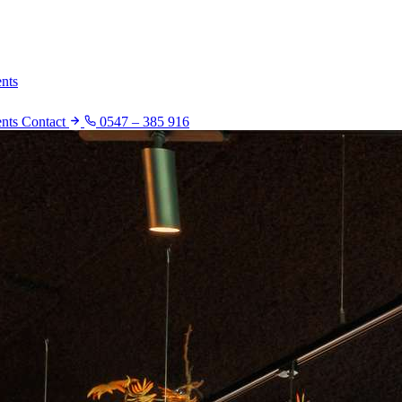
nts
ents
Contact
0547 – 385 916