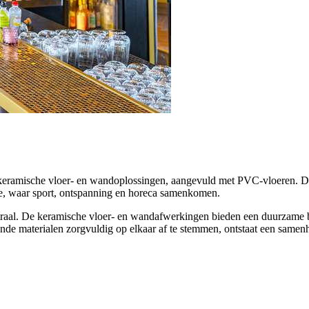
keramische vloer- en wandoplossingen, aangevuld met PVC-vloeren. De 
tie, waar sport, ontspanning en horeca samenkomen.
entraal. De keramische vloer- en wandafwerkingen bieden een duurzame b
lende materialen zorgvuldig op elkaar af te stemmen, ontstaat een same