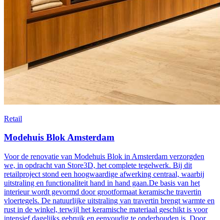
Retail
Modehuis Blok Amsterdam
Voor de renovatie van Modehuis Blok in Amsterdam verzorgden
we, in opdracht van Store3D, het complete tegelwerk. Bij dit
retailproject stond een hoogwaardige afwerking centraal, waarbij
uitstraling en functionaliteit hand in hand gaan.De basis van het
interieur wordt gevormd door grootformaat keramische travertin
vloertegels. De natuurlijke uitstraling van travertin brengt warmte en
rust in de winkel, terwijl het keramische materiaal geschikt is voor
intensief dagelijks gebruik en eenvoudig te onderhouden is. Door