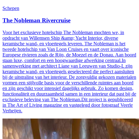
Schepen
The Nobleman Rivercruise
Voor het exclusieve hotelschip The Nobleman mochten we, in
opdracht van Willemsen Ship &amp; Yacht Interior, diverse
keramische wand- en vloertegels leveren. The Nobleman is het
tweede hotelschip van Van Loon Cruises en vaart over iconische
Europese rivieren zoals de Rijn, de Moezel en de Donau. Aan boord
staan luxe, comfort en een hoogwaardige afwerking centraal.In
samenwerking met architect Liane van Leeuwen van Studio-L zijn
keramische wand- en vloertegels geselecteerd die perfect aansluiten
bij de uitstraling van het interieur. De zorgvuldig gekozen materialen
vormen een stijlvolle basis voor de verschillende ruimtes aan boord
en zijn geschikt voor intensief dagelijks gebruik. Zo komen design,
functionaliteit en duurzaamheid samen in een interieur dat past bij de
exclusieve beleving van The Nobleman.Dit project is gepubliceerd
in The Art of Living magazine en vastgelegd door fotograaf Veerle
Verheijen.