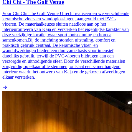
Chi Chi - The Golf Venue
Voor Chi Chi The Golf Venue Utrecht realiseerden we verschillende
keramische vloer- en wandoplossingen, aangevuld met PVC-
vloeren. De materiaalkeuzes sluiten naadloos aan op het
interieurontwerp van Kaja en versterken het eigentijdse karakter van
deze veelzijdige locatie, waar sport, ontspanning en horeca
samenkomen.Bij de inrichting stonden uitstraling, comfort en
praktisch gebruik centraal. De keramische vloer- en
wandafwerkingen bieden een duurzame basis voor intensief
dagelijks gebruik, terwijl de PVC-vloeren bijdragen aan een
verzorgde en uitnodigende sfeer. Door de verschillende materialen
zorgvuldig op elkaar af te stemmen, ontstaat een samenhangend
interieur waarin het ontwerp van Kaja en de gekozen afwerkingen
elkaar versterken.