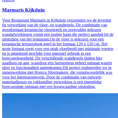
Marmaris Kijkduin
Voor Restaurant Marmaris in Kijkduin verzorgden we de levering
én verwerking van de vloer- en wandtegels. De combinatie van
grootformaat keramische vloertegels en zorgvuldig gekozen
wandafwerkingen vormt een rustige basis die perfect aansluit bij de
uitstraling van het restaurant.Op de vloer is gekozen voor een
keramische terrazzolook tegel in het formaat 120 x 120 cm. Het
grote formaat zorgt voor een strak vloerbeeld met minimale voegen
en is uitstekend geschikt voor intensief gebruik in een
horecagelegenheid. De verschillende wandtegels sluiten hier
naadloos op aan, waardoor een harmonieus geheel ontstaat waarin
sfeer en functionaliteit samenkomen.Dit project realiseerden we in
samenwerking met Horeca Sfeermakers, die verantwoordelijk was
voor het interieurontwerp. Door de combinatie van ontwerp,
materiaalkeuze en vakkundige verwerking is een eigentijdse
horecaruimte ontstaan met een hoogwaardige uitstraling.