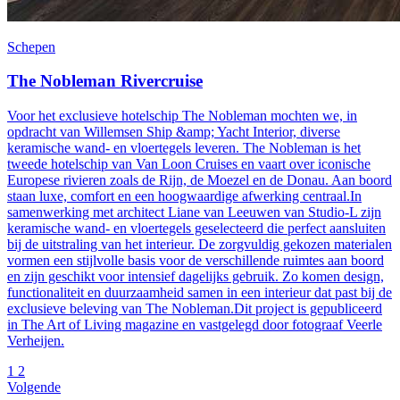
Schepen
The Nobleman Rivercruise
Voor het exclusieve hotelschip The Nobleman mochten we, in
opdracht van Willemsen Ship &amp; Yacht Interior, diverse
keramische wand- en vloertegels leveren. The Nobleman is het
tweede hotelschip van Van Loon Cruises en vaart over iconische
Europese rivieren zoals de Rijn, de Moezel en de Donau. Aan boord
staan luxe, comfort en een hoogwaardige afwerking centraal.In
samenwerking met architect Liane van Leeuwen van Studio-L zijn
keramische wand- en vloertegels geselecteerd die perfect aansluiten
bij de uitstraling van het interieur. De zorgvuldig gekozen materialen
vormen een stijlvolle basis voor de verschillende ruimtes aan boord
en zijn geschikt voor intensief dagelijks gebruik. Zo komen design,
functionaliteit en duurzaamheid samen in een interieur dat past bij de
exclusieve beleving van The Nobleman.Dit project is gepubliceerd
in The Art of Living magazine en vastgelegd door fotograaf Veerle
Verheijen.
1
2
Volgende