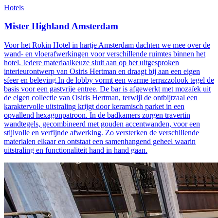
Hotels
Mister Highland Amsterdam
Voor het Rokin Hotel in hartje Amsterdam dachten we mee over de
wand- en vloerafwerkingen voor verschillende ruimtes binnen het
hotel. Iedere materiaalkeuze sluit aan op het uitgesproken
interieurontwerp van Osiris Hertman en draagt bij aan een eigen
sfeer en beleving.In de lobby vormt een warme terrazzolook tegel de
basis voor een gastvrije entree. De bar is afgewerkt met mozaïek uit
de eigen collectie van Osiris Hertman, terwijl de ontbijtzaal een
karaktervolle uitstraling krijgt door keramisch parket in een
opvallend hexagonpatroon. In de badkamers zorgen travertin
wandtegels, gecombineerd met gouden accentwanden, voor een
stijlvolle en verfijnde afwerking. Zo versterken de verschillende
materialen elkaar en ontstaat een samenhangend geheel waarin
uitstraling en functionaliteit hand in hand gaan.