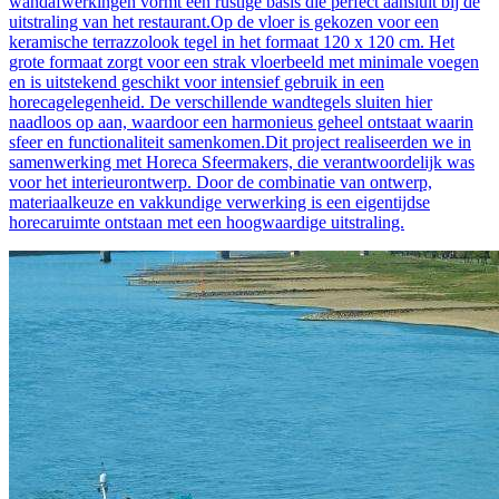
wandafwerkingen vormt een rustige basis die perfect aansluit bij de
uitstraling van het restaurant.Op de vloer is gekozen voor een
keramische terrazzolook tegel in het formaat 120 x 120 cm. Het
grote formaat zorgt voor een strak vloerbeeld met minimale voegen
en is uitstekend geschikt voor intensief gebruik in een
horecagelegenheid. De verschillende wandtegels sluiten hier
naadloos op aan, waardoor een harmonieus geheel ontstaat waarin
sfeer en functionaliteit samenkomen.Dit project realiseerden we in
samenwerking met Horeca Sfeermakers, die verantwoordelijk was
voor het interieurontwerp. Door de combinatie van ontwerp,
materiaalkeuze en vakkundige verwerking is een eigentijdse
horecaruimte ontstaan met een hoogwaardige uitstraling.