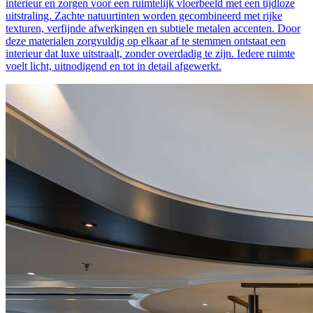
interieur en zorgen voor een ruimtelijk vloerbeeld met een tijdloze
uitstraling. Zachte natuurtinten worden gecombineerd met rijke
texturen, verfijnde afwerkingen en subtiele metalen accenten. Door
deze materialen zorgvuldig op elkaar af te stemmen ontstaat een
interieur dat luxe uitstraalt, zonder overdadig te zijn. Iedere ruimte
voelt licht, uitnodigend en tot in detail afgewerkt.