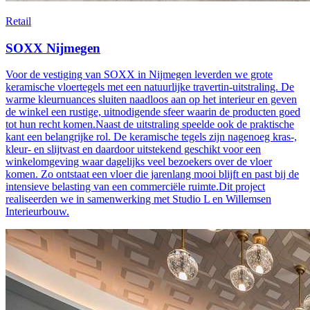
Retail
SOXX Nijmegen
Voor de vestiging van SOXX in Nijmegen leverden we grote
keramische vloertegels met een natuurlijke travertin-uitstraling. De
warme kleurnuances sluiten naadloos aan op het interieur en geven
de winkel een rustige, uitnodigende sfeer waarin de producten goed
tot hun recht komen.Naast de uitstraling speelde ook de praktische
kant een belangrijke rol. De keramische tegels zijn nagenoeg kras-,
kleur- en slijtvast en daardoor uitstekend geschikt voor een
winkelomgeving waar dagelijks veel bezoekers over de vloer
komen. Zo ontstaat een vloer die jarenlang mooi blijft en past bij de
intensieve belasting van een commerciële ruimte.Dit project
realiseerden we in samenwerking met Studio L en Willemsen
Interieurbouw.