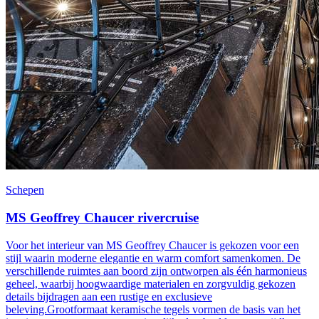
Schepen
MS Geoffrey Chaucer rivercruise
Voor het interieur van MS Geoffrey Chaucer is gekozen voor een
stijl waarin moderne elegantie en warm comfort samenkomen. De
verschillende ruimtes aan boord zijn ontworpen als één harmonieus
geheel, waarbij hoogwaardige materialen en zorgvuldig gekozen
details bijdragen aan een rustige en exclusieve
beleving.Grootformaat keramische tegels vormen de basis van het