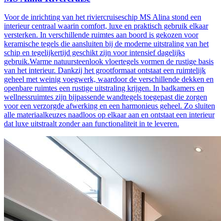
Voor de inrichting van het riviercruiseschip MS Alina stond een
interieur centraal waarin comfort, luxe en praktisch gebruik elkaar
versterken. In verschillende ruimtes aan boord is gekozen voor
keramische tegels die aansluiten bij de moderne uitstraling van het
schip en tegelijkertijd geschikt zijn voor intensief dagelijks
gebruik.Warme natuursteenlook vloertegels vormen de rustige basis
van het interieur. Dankzij het grootformaat ontstaat een ruimtelijk
geheel met weinig voegwerk, waardoor de verschillende dekken en
openbare ruimtes een rustige uitstraling krijgen. In badkamers en
wellnessruimtes zijn bijpassende wandtegels toegepast die zorgen
voor een verzorgde afwerking en een harmonieus geheel. Zo sluiten
alle materiaalkeuzes naadloos op elkaar aan en ontstaat een interieur
dat luxe uitstraalt zonder aan functionaliteit in te leveren.