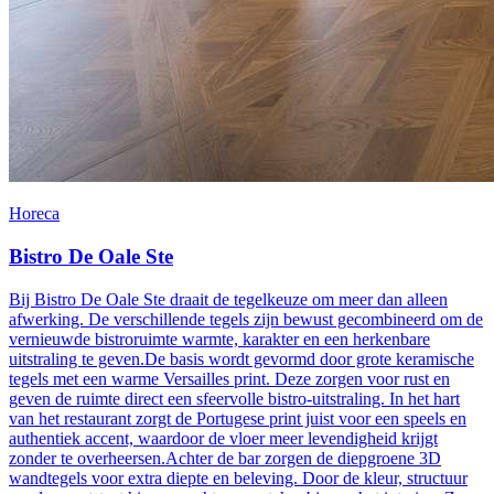
Horeca
Bistro De Oale Ste
Bij Bistro De Oale Ste draait de tegelkeuze om meer dan alleen
afwerking. De verschillende tegels zijn bewust gecombineerd om de
vernieuwde bistroruimte warmte, karakter en een herkenbare
uitstraling te geven.De basis wordt gevormd door grote keramische
tegels met een warme Versailles print. Deze zorgen voor rust en
geven de ruimte direct een sfeervolle bistro-uitstraling. In het hart
van het restaurant zorgt de Portugese print juist voor een speels en
authentiek accent, waardoor de vloer meer levendigheid krijgt
zonder te overheersen.Achter de bar zorgen de diepgroene 3D
wandtegels voor extra diepte en beleving. Door de kleur, structuur