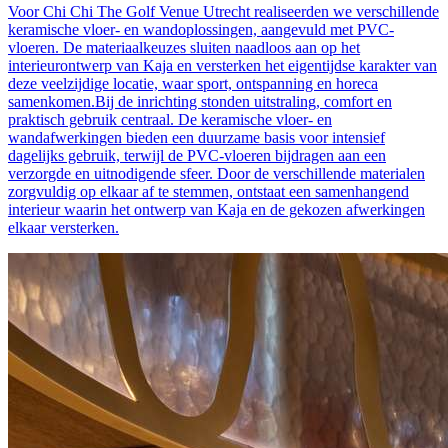
Voor Chi Chi The Golf Venue Utrecht realiseerden we verschillende
keramische vloer- en wandoplossingen, aangevuld met PVC-
vloeren. De materiaalkeuzes sluiten naadloos aan op het
interieurontwerp van Kaja en versterken het eigentijdse karakter van
deze veelzijdige locatie, waar sport, ontspanning en horeca
samenkomen.Bij de inrichting stonden uitstraling, comfort en
praktisch gebruik centraal. De keramische vloer- en
wandafwerkingen bieden een duurzame basis voor intensief
dagelijks gebruik, terwijl de PVC-vloeren bijdragen aan een
verzorgde en uitnodigende sfeer. Door de verschillende materialen
zorgvuldig op elkaar af te stemmen, ontstaat een samenhangend
interieur waarin het ontwerp van Kaja en de gekozen afwerkingen
elkaar versterken.