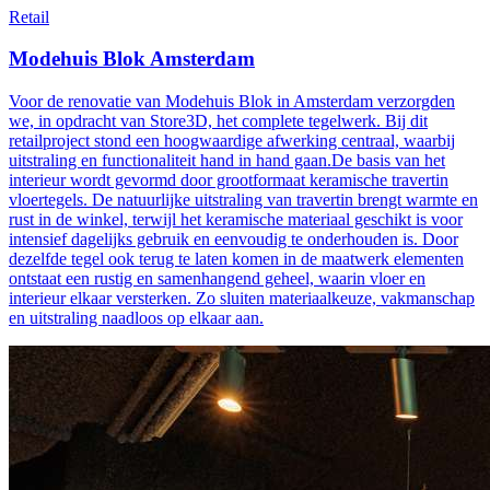
Retail
Modehuis Blok Amsterdam
Voor de renovatie van Modehuis Blok in Amsterdam verzorgden
we, in opdracht van Store3D, het complete tegelwerk. Bij dit
retailproject stond een hoogwaardige afwerking centraal, waarbij
uitstraling en functionaliteit hand in hand gaan.De basis van het
interieur wordt gevormd door grootformaat keramische travertin
vloertegels. De natuurlijke uitstraling van travertin brengt warmte en
rust in de winkel, terwijl het keramische materiaal geschikt is voor
intensief dagelijks gebruik en eenvoudig te onderhouden is. Door
dezelfde tegel ook terug te laten komen in de maatwerk elementen
ontstaat een rustig en samenhangend geheel, waarin vloer en
interieur elkaar versterken. Zo sluiten materiaalkeuze, vakmanschap
en uitstraling naadloos op elkaar aan.