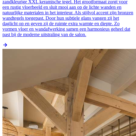
zandkleurige XXL keramische tegel. Het grootformaat zorgt voor
een rustig vloerbeeld en sluit mooi aan op de lichte wanden en
natuurlijke materialen in het interieur. Als stijlvol accent zijn bronzen
wandtegels toegepast. Door hun subtiele glans vangen zij het
daglicht op en geven zij de ruimte extra warmte en diepte. Zo
vormen vloer en wandafwerking samen een harmonieus geheel dat
past bij de moderne uitstraling van de salon.