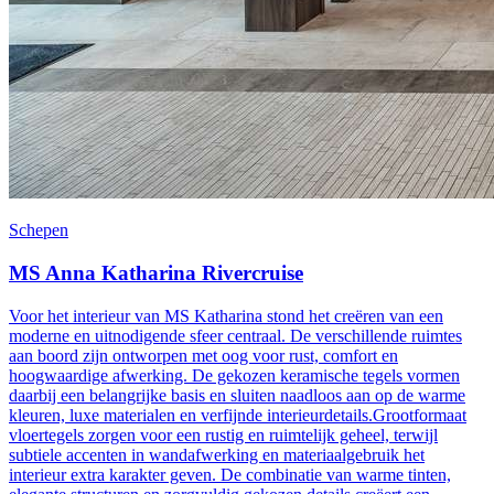
Schepen
MS Anna Katharina Rivercruise
Voor het interieur van MS Katharina stond het creëren van een
moderne en uitnodigende sfeer centraal. De verschillende ruimtes
aan boord zijn ontworpen met oog voor rust, comfort en
hoogwaardige afwerking. De gekozen keramische tegels vormen
daarbij een belangrijke basis en sluiten naadloos aan op de warme
kleuren, luxe materialen en verfijnde interieurdetails.Grootformaat
vloertegels zorgen voor een rustig en ruimtelijk geheel, terwijl
subtiele accenten in wandafwerking en materiaalgebruik het
interieur extra karakter geven. De combinatie van warme tinten,