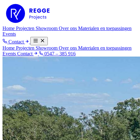
Home
Projecten
Showroom
Over ons
Materialen en toepassingen
Events
Contact
Home
Projecten
Showroom
Over ons
Materialen en toepassingen
Events
Contact
0547 – 385 916