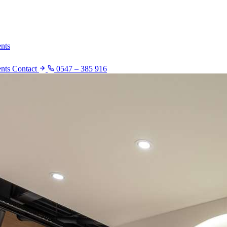
nts
ents
Contact
0547 – 385 916