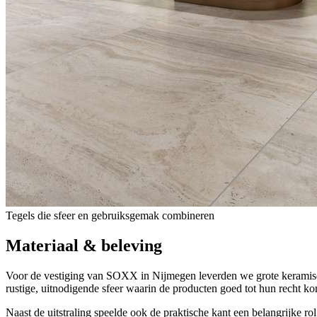
Tegels die sfeer en gebruiksgemak combineren
Materiaal & beleving
Voor de vestiging van SOXX in Nijmegen leverden we grote keramische 
rustige, uitnodigende sfeer waarin de producten goed tot hun recht k
Naast de uitstraling speelde ook de praktische kant een belangrijke ro